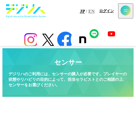
メールマガジン登録
JP
/
EN
ログイン
センサー
導入施設一覧
よくあるご質問
お問い合わせ
採用情
センサー
デジリハのご利用には、センサーの購入が必要です。
プレイヤーの
状態やリハビリの目的によって、
担当セラピストとのご相談の上、
センサーをお選びください。