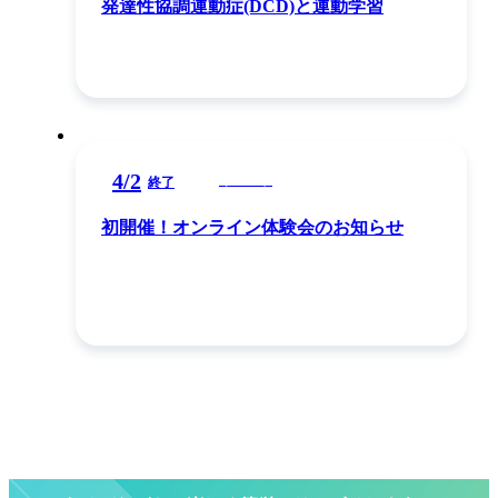
発達性協調運動症(DCD)と運動学習
4
/
2
イベント
終了
初開催！オンライン体験会のお知らせ