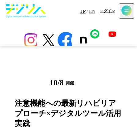
メールマガジン登録
JP
/
EN
ログイン
ホーム
最新情報
コラム
アプリ
センサー
導入施設一覧
10
/
8
開催
イベント
注意機能への最新リハビリア
プローチ×デジタルツール活用
実践