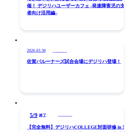
催！ デジリハユーザーカフェ -発達障害児の支援
者向け活用編–
2026.03.30
イベント
佐賀バルーナーズ試合会場にデジリハ登場！
5
/
9
イベント
終了
【完全無料】デジリハCOLLEGE対面研修 in 東