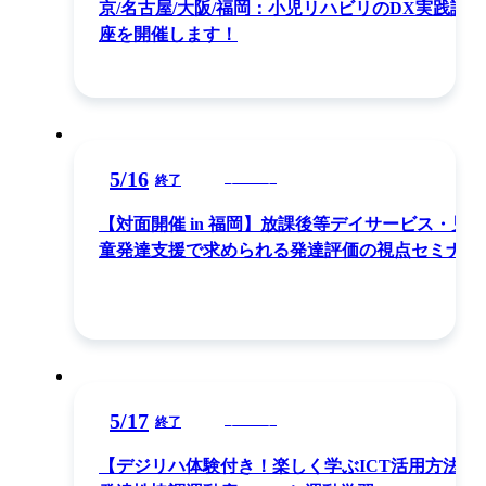
京/名古屋/大阪/福岡：小児リハビリのDX実践講
座を開催します！
5
/
16
イベント
終了
【対面開催 in 福岡】放課後等デイサービス・児
童発達支援で求められる発達評価の視点セミナー
5
/
17
イベント
終了
【デジリハ体験付き！楽しく学ぶICT活用方法】