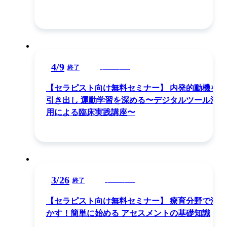
4
/
9
ウェビナー
終了
【セラピスト向け無料セミナー】 内発的動機を
引き出し 運動学習を深める〜デジタルツール活
用による臨床実践講座〜
3
/
26
ウェビナー
終了
【セラピスト向け無料セミナー】 療育分野で活
かす！簡単に始める アセスメントの基礎知識