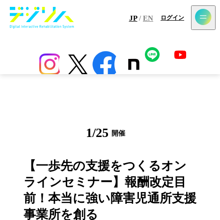
メールマガジン登録
JP
/
EN
ログイン
ホーム
最新情報
コラム
アプリ
センサー
導入施設一覧
1
/
25
開催
ウェビナー
【一歩先の支援をつくるオン
ラインセミナー】報酬改定目
前！本当に強い障害児通所支援
事業所を創る