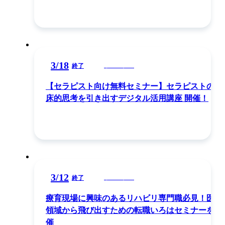
3
/
18
ウェビナー
終了
【セラピスト向け無料セミナー】セラピストの臨
床的思考を引き出すデジタル活用講座 開催！
3
/
12
ウェビナー
終了
療育現場に興味のあるリハビリ専門職必見！医療
領域から飛び出すための転職いろはセミナーを開
催