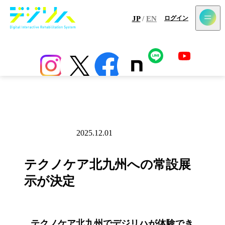
メールマガジン登録
JP
/
EN
ログイン
ホーム
最新情報
コラム
アプリ
センサー
導入施設一覧
2025.12.01
お知らせ
テクノケア北九州への常設展
示が決定
テクノケア北九州でデジリハが体験でき