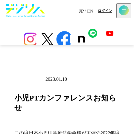
メールマガジン登録
JP
/
EN
ログイン
ホーム
最新情報
コラム
アプリ
センサー
導入施設一覧
2023.01.10
お知らせ
小児PTカンファレンスお知ら
せ
この度日本小児理学療法学会様が主催の2022年度