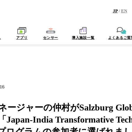
JP
/
EN
ム
アプリ
センサー
導入施設一覧
よくあるご質
.16
ジャーの仲村がSalzburg Global
an-India Transformative Tech
k 」プログラムの参加者に選ばれま