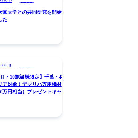
6.05.12
お知らせ
天堂大学との共同研究を開始し
した
6.04.16
お知らせ
5月・10施設様限定】千葉・兵庫
リア対象！デジリハ専用機材
30万円相当）プレゼントキャン
ーン！