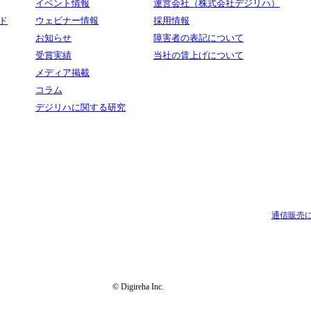
イベント情報
運営会社（株式会社デジリハ）
ド
ウェビナー情報
採用情報
お知らせ
障害者の表記について
受賞実績
当社の賃上げについて
メディア掲載
コラム
デジリハに関する研究
通信販売
© Digireha Inc.