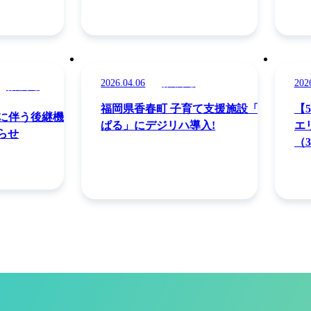
2026.04.06
202
お知らせ
お知らせ
福岡県香春町 子育て支援施設「か
【
了に伴う後継機キ
ぱる」にデジリハ導入!
エ
らせ
（
ペ