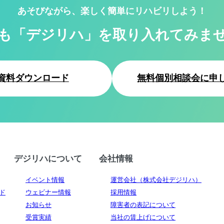
あそびながら、楽しく簡単にリハビリしよう！
も「デジリハ」を
取り入れてみま
資料ダウンロード
無料個別相談会に申
デジリハについて
会社情報
イベント情報
運営会社（株式会社デジリハ）
ド
ウェビナー情報
採用情報
お知らせ
障害者の表記について
受賞実績
当社の賃上げについて