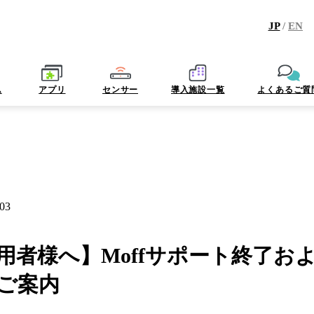
JP
/
EN
ム
アプリ
センサー
導入施設一覧
よくあるご質
.03
利用者様へ】Moffサポート終了お
のご案内