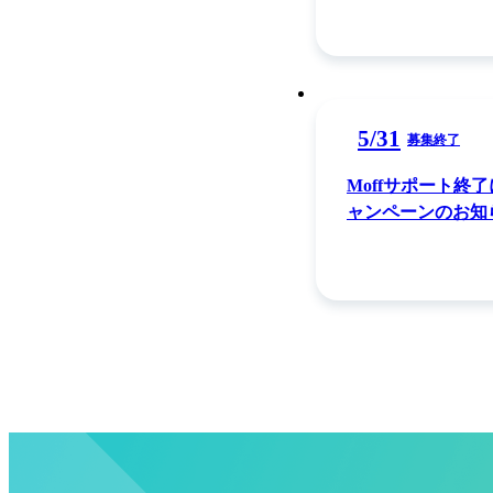
5
/
31
募集終了
Moffサポート終
ャンペーンのお知