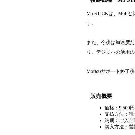
後継機種「M5 S
M5 STICKは、M
す。
また、今後は加速度だ
り、デジリハの活用の
Moffのサポート終
販売概要
価格：9,500
支払方法：請
納期：ご入金
購入方法：営