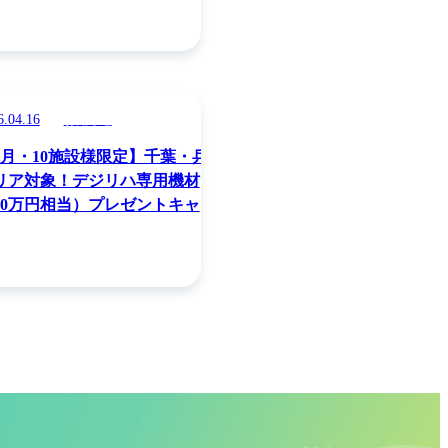
6.04.16
お知らせ
5月・10施設様限定】千葉・兵庫
リア対象！デジリハ専用機材
30万円相当）プレゼントキャン
ーン！