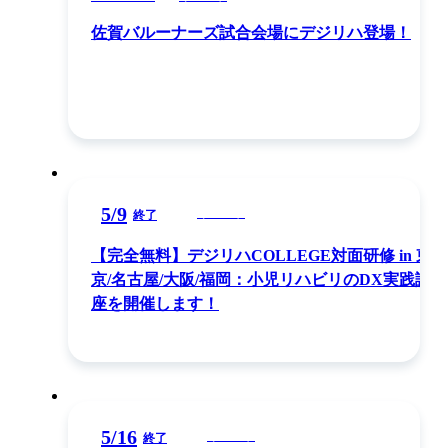
佐賀バルーナーズ試合会場にデジリハ登場！
5
/
9
イベント
終了
【完全無料】デジリハCOLLEGE対面研修 in 東
京/名古屋/大阪/福岡：小児リハビリのDX実践講
座を開催します！
5
/
16
イベント
終了