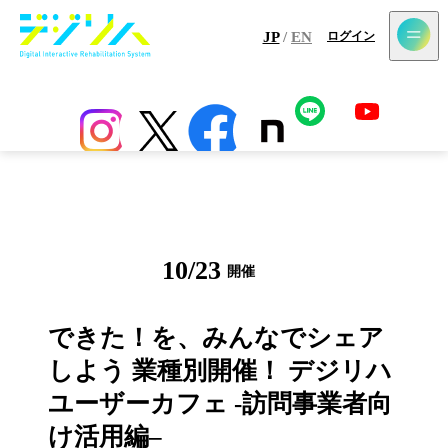
メールマガジン登録
JP
/
EN
ログイン
ホーム
最新情報
コラム
アプリ
センサー
導入施設一覧
10
/
23
開催
イベント
できた！を、みんなでシェア
しよう 業種別開催！ デジリハ
ユーザーカフェ -訪問事業者向
け活用編–