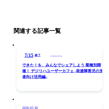
関連する記事一覧
7
/
15
イベント
終了
できた！を、みんなでシェアしよう 業種別開
催！ デジリハユーザーカフェ -発達障害児の支援
者向け活用編–
2026.03.30
イベント