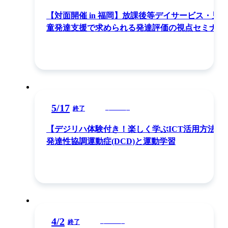
【対面開催 in 福岡】放課後等デイサービス・児
童発達支援で求められる発達評価の視点セミナー
5
/
17
イベント
終了
【デジリハ体験付き！楽しく学ぶICT活用方法】
発達性協調運動症(DCD)と運動学習
4
/
2
イベント
終了