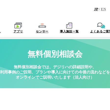
JP
/
EN
ム
アプリ
センサー
導入施設一覧
よくあるご質
無料個別相談会
無料個別相談会では、デジリハの詳細説明や、
利用事例のご説明、プランや導入に向けての今後の流れなどを
オンラインでご説明いたします（法人向け）