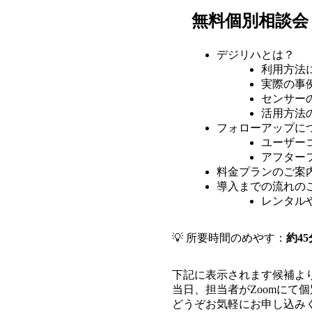
無料個別相談会
デジリハとは？
利用方法
実際の事
センサー
活用方法
フォローアップに
ユーザー
アフター
料金プランのご案
導入までの流れの
レンタル
💡 所要時間のめやす：
約45
下記に表示されます候補よ
当日、担当者がZoomにて
どうぞお気軽にお申し込み